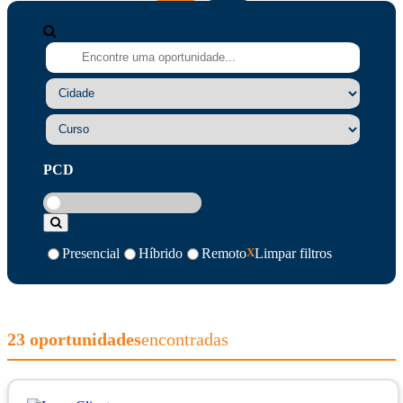
PCD
Presencial
Híbrido
Remoto
X
Limpar filtros
23 oportunidades
encontradas